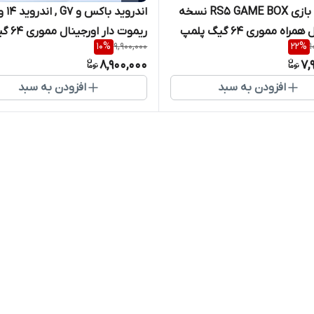
کنسول بازی RS5 GAME BOX نسخه
اندروید باکس و G7 , اندرو
راه مموری ۶۴ گیگ پلمپ
ریموت دار اورجینال مموری 64 گیگ
10
%
9,900,000
22
%
1
8,900,000
7,
افزودن به سبد
افزودن به سبد