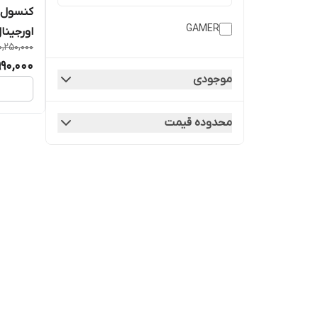
GAMER
اورجینال هم
0,250,000
990,000
موجودی
محدوده قیمت