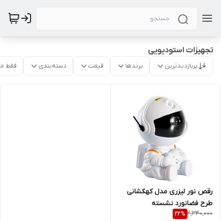
تجهیزات استودیویی
پربازدیدترین
برندها
قیمت
دسته‌بندی
فقط م
رقص نور لیزری مدل کهکشانی
طرح فضانورد نشسته
2,340,000
22
%