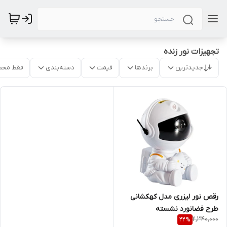
تجهیزات نور زنده
جدیدترین
برندها
قیمت
دسته‌بندی
فقط محص
رقص نور لیزری مدل کهکشانی
طرح فضانورد نشسته
2,340,000
22
%