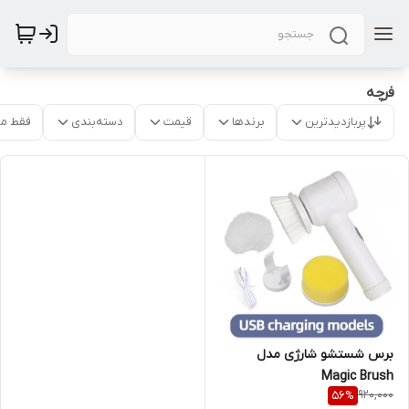
فرچه
پربازدیدترین
برندها
قیمت
دسته‌بندی
فقط م
برس شستشو شارژی مدل
Magic Brush
920,000
56
%