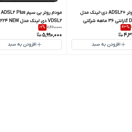
مودم روتر +ADSL2 دی-لینک مدل
مودم روتر
شرکتی
VDSL2 دی لینک مدل DSL-224 NEW
19
%
7,460,000
43
%
5,990,000
4,3
افزودن به سبد
افزودن به سبد