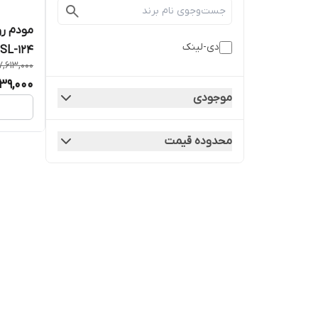
دی-لینک
DSL-124 گارانتی 36 ماهه 
7,613,000
39,000
موجودی
محدوده قیمت