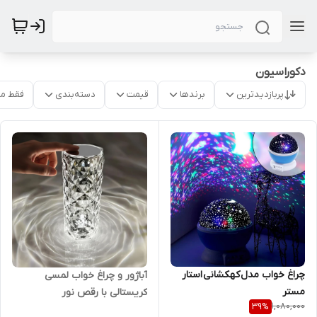
دکوراسیون
پربازدیدترین
برندها
قیمت
دسته‌بندی
فقط م
چراغ خواب مدل کهکشانی استار
آباژور و چراغ خواب لمسی
مستر
کریستالی با رقص نور
1,080,000
39
%