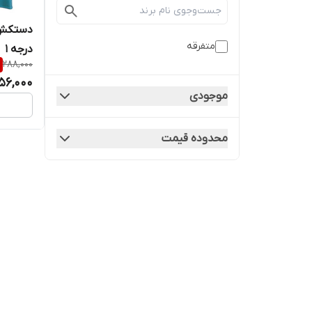
دستکش 
متفرقه
درجه ۱
288,000
156,000
موجودی
محدوده قیمت