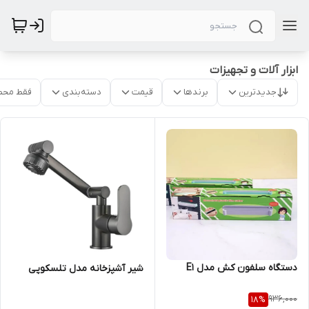
ابزار آلات و تجهیزات
جدیدترین
برندها
قیمت
دسته‌بندی
فقط محص
دستگاه سلفون کش مدل E1
شیر آشپزخانه مدل تلسکوپی
936,000
18
%