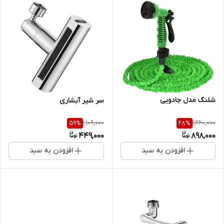
شلنگ مدل جادویی
سر شیر آبشاری
1,109,000
1,260,000
59
%
28
%
449,000
898,000
افزودن به سبد
افزودن به سبد