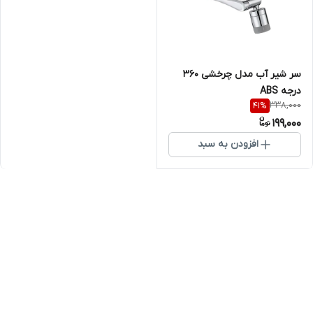
سر شیر آب مدل چرخشی 360
درجه ABS
338,000
41
%
199,000
افزودن به سبد