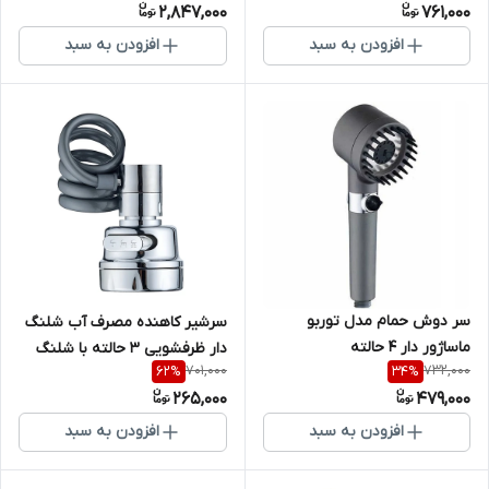
2,847,000
761,000
افزودن به سبد
افزودن به سبد
سر دوش حمام مدل توربو
سرشیر کاهنده مصرف آب شلنگ
ماساژور دار 4 حالته
دار ظرفشویی ۳ حالته با شلنگ
701,000
732,000
62
%
34
%
فنری
265,000
479,000
افزودن به سبد
افزودن به سبد