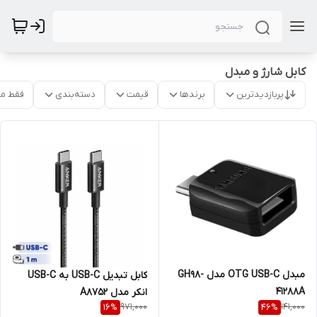
کابل شارژ و مبدل
پربازدیدترین
برندها
قیمت
دسته‌بندی
فقط م
مبدل OTG USB-C مدل GH98-
کابل تبدیل USB-C به USB-C
41288A
انکر مدل A8752
971,000
141,000
16
%
46
%