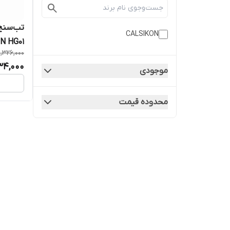
تب‌سنج
CALSIKON
N HG01
1,326,000
34,000
موجودی
محدوده قیمت