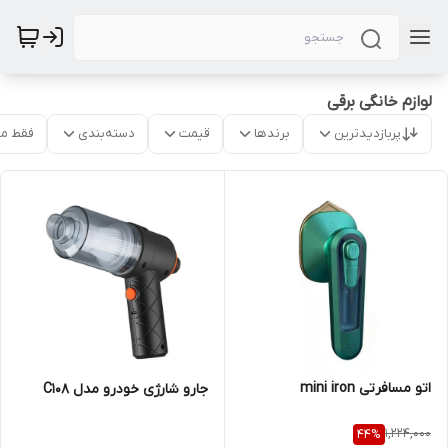
لوازم خانگی برقی
پربازدیدترین
برندها
قیمت
دسته‌بندی
فقط م
اتو مسافرتی mini iron
جارو شارژی خودرو مدل C108
1,224,000
44
%