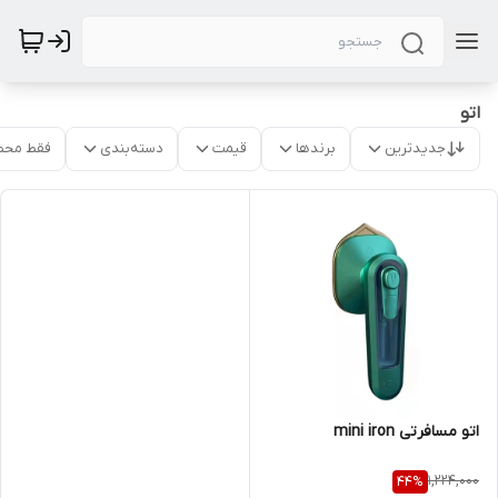
اتو
جدیدترین
برندها
قیمت
دسته‌بندی
فقط محص
اتو مسافرتی mini iron
1,224,000
44
%