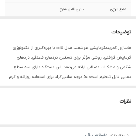
منبع انرژی
باتری قابل شارژ
مدت زمان استفاده
90 دقیقه
پس از شارژ
توضیحات
مدت زمان شارژ
60 دقیقه
ماساژور کمربندگرمایشی هوشمند مدل 0015 با بهره‌گیری از تکنولوژی
گرمایش گرافنی، روشی مؤثر برای تسکین دردهای قاعدگی، دردهای
تعداد سری ها
بدون سری
شکمی و مشکلات عضلانی ارائه می‌دهد. این دستگاه دارای سه سطح
توان مصرفی
5 وات
دمایی قابل تنظیم است: 50 درجه سانتی‌گراد برای استفاده روزانه و گرم
نگه‌داشتن شکم، 55 درجه سانتی‌گراد برای تسکین دردهای قاعدگی و 60
امکانات ابزار
نشانگر LED
درجه سانتی‌گراد برای کاهش دردهای شدید مانند دیسمنوره.از ویژگی‌های
نظرات
نوع ماساژ
لرزشی , الکتریکی , گرمایی
کلیدی این کمربند می‌توان به سیستم گرمایشی پیشرفته با تنظیمات
متنوع دما، عملکرد لرزشی برای افزایش تأثیرگذاری گرما، قابلیت شارژ با
وزن
156 گرم
پورت USB و ساخته شدن از پارچه مخملی نرم برای راحتی بیشتر اشاره
کشور مبدا برند
چین
دسته‌بندی
:
ماساژور برقی
کرد. استفاده از این کمربند بسیار آسان است؛ کافی است کلید گرما را دوبار