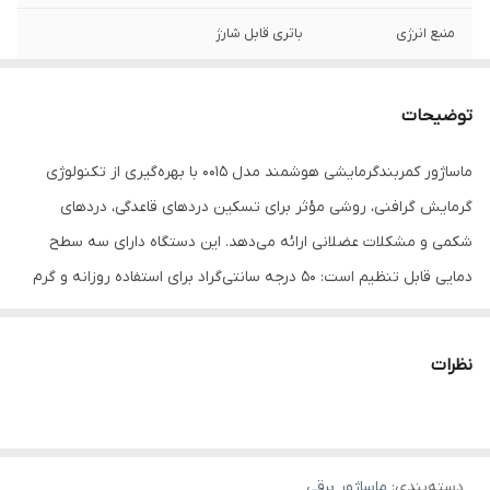
منبع انرژی
باتری قابل شارژ
مدت زمان استفاده
90 دقیقه
پس از شارژ
توضیحات
مدت زمان شارژ
60 دقیقه
ماساژور کمربندگرمایشی هوشمند مدل 0015 با بهره‌گیری از تکنولوژی
گرمایش گرافنی، روشی مؤثر برای تسکین دردهای قاعدگی، دردهای
تعداد سری ها
بدون سری
شکمی و مشکلات عضلانی ارائه می‌دهد. این دستگاه دارای سه سطح
توان مصرفی
5 وات
دمایی قابل تنظیم است: 50 درجه سانتی‌گراد برای استفاده روزانه و گرم
نگه‌داشتن شکم، 55 درجه سانتی‌گراد برای تسکین دردهای قاعدگی و 60
امکانات ابزار
نشانگر LED
درجه سانتی‌گراد برای کاهش دردهای شدید مانند دیسمنوره.از ویژگی‌های
نظرات
نوع ماساژ
لرزشی , الکتریکی , گرمایی
کلیدی این کمربند می‌توان به سیستم گرمایشی پیشرفته با تنظیمات
متنوع دما، عملکرد لرزشی برای افزایش تأثیرگذاری گرما، قابلیت شارژ با
وزن
156 گرم
پورت USB و ساخته شدن از پارچه مخملی نرم برای راحتی بیشتر اشاره
کشور مبدا برند
چین
دسته‌بندی
:
ماساژور برقی
کرد. استفاده از این کمربند بسیار آسان است؛ کافی است کلید گرما را دوبار