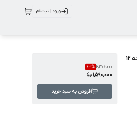
ورود | ثبت‌نام
ماساژور تفنگی مدل LM130 گیربکس هوشمند شش سرعته ۱۲
63
%
4,306,000
1,590,000
افزودن به سبد خرید