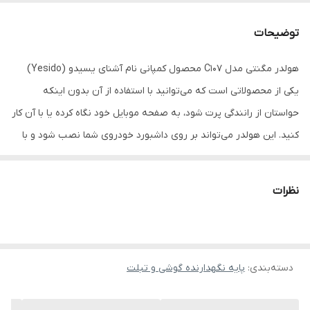
توضیحات
هولدر مگنتی مدل C107 محصول کمپانی نام آشنای یسیدو (Yesido)
یکی از محصولاتی است که می‌توانید با استفاده از آن بدون اینکه
حواستان از رانندگی پرت شود، به صفحه موبایل خود نگاه کرده یا با آن کار
کنید. این هولدر می‌تواند بر روی داشبورد خودروی شما نصب شود و با
استفاده از مگنت و خاصیت آهن ربایی موجود در خود، تلفن همراه شما را
در طول مسیر ثابت نگه دارد. پایه نگهدارنده مگنتی داشبوردی یسیدو
نظرات
مدل C107، ابتدا از یک سمت با استفاده از مگنت، به تلفن همراه شما
متصل شده و از سمتی دیگر به داشبورد خودرو وصل می‌شود. خاصیت
آهنربایی این مگنت در حدی است که حتی تکان‌های شدیدِ ماشین نیز،
دسته‌بندی
:
پایه نگهدارنده گوشی و تبلت
نمی‌تواند باعث افتادن یا آسیب‌دیدن موبایل شما شود. یکی دیگر از
ویژگی‌های نگهدارنده مگنتی داشبوردی موبایل یسیدو مدل C107، اندازه