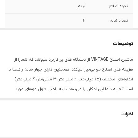
نحوه اصلاح
تریم
تعداد شانه
4
نوع اصلاح موی سر
خط زن
توضیحات
قابلیت‌های ابزار
امکان شارژ شدن سریع
اصلاح
ماشین اصلاح VINTAGE از دستگاه های پر کاربرد میباشد که شمارا از
هزینه های اصلاح مو بی‌نیاز میکند، همچنین دارای چهار شانه راهنما با
امکانات ابزار
روغن
اندازه‌های مختلف (1.5 میلی‌متر، 2 میلی‌متر، 3 میلی‌متر، 4 میلی‌متر)
تجهیزات همراه
شانه
است که به شما این امکان را می‌دهد تا به راحتی طول موهای مورد
علاقه خود را کوتاه کنید و تمام نیازهای کوتاه کردن مو و مراقبت از
جنس تیغه
تیتانیوم
صورت خود را برآورده کنید. برای استفاده از آرایشگر یا خود کوتاه کردن مو
نظرات
به شدت توصیه می شود از جمله مزیت های این دستگاه باتری قابل
شارژ USB با ماندگاری طولانی. علیرغم اندازه جمع و جور دستگاه، باتری