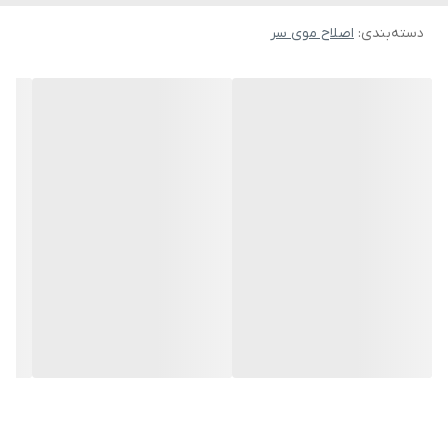
لیتیوم یونی 1500 میلی آمپر ساعتی، بیش از 180 دقیقه زمان کار بی وقفه
دسته‌بندی
:
اصلاح موی سر
را پشتیبانی می کند. باتری را می توان با آداپتور USB، لپ تاپ، پاور بانک،
شارژر ماشین و غیره شارژ کرد.همچنین بانویز پایین. اگرچه از یک موتور
قدرتمند (7000RPM) استفاده شده است، اما سطح سر و صدا با طراحی
حرفه ای ما بسیار کم است! نویز کمتر از 55 دسی بل، مناسب برای خانواده
شما. در حین اصلاح مو از محیط کم صدا لذت ببرید.