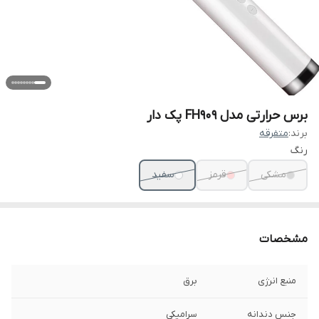
برس حرارتی مدل FH909 پک دار
برند:
متفرقه
رنگ
مشکی
قرمز
سفید
مشخصات
منبع انرژی
برق
جنس دندانه
سرامیکی