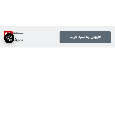
932,000
43
%
افزودن به سبد خرید
525,000
برگشت به بالا