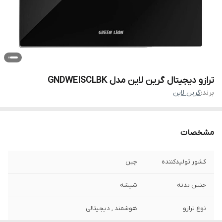
ترازو دیجیتال گرین لاین مدل GNDWEISCLBK
برند:
گرین لاین
مشخصات
کشور تولیدکننده
چین
جنس بدنه
شیشه
نوع ترازو
هوشمند , دیجیتالی