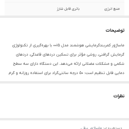
منبع انرژی
باتری قابل شارژ
مدت زمان استفاده
90 دقیقه
پس از شارژ
توضیحات
مدت زمان شارژ
60 دقیقه
ماساژور کمربندگرمایشی هوشمند مدل 0015 با بهره‌گیری از تکنولوژی
گرمایش گرافنی، روشی مؤثر برای تسکین دردهای قاعدگی، دردهای
تعداد سری ها
بدون سری
شکمی و مشکلات عضلانی ارائه می‌دهد. این دستگاه دارای سه سطح
توان مصرفی
5 وات
دمایی قابل تنظیم است: 50 درجه سانتی‌گراد برای استفاده روزانه و گرم
نگه‌داشتن شکم، 55 درجه سانتی‌گراد برای تسکین دردهای قاعدگی و 60
امکانات ابزار
نشانگر LED
درجه سانتی‌گراد برای کاهش دردهای شدید مانند دیسمنوره.از ویژگی‌های
نظرات
نوع ماساژ
لرزشی , الکتریکی , گرمایی
کلیدی این کمربند می‌توان به سیستم گرمایشی پیشرفته با تنظیمات
متنوع دما، عملکرد لرزشی برای افزایش تأثیرگذاری گرما، قابلیت شارژ با
وزن
156 گرم
پورت USB و ساخته شدن از پارچه مخملی نرم برای راحتی بیشتر اشاره
کشور مبدا برند
چین
دسته‌بندی
:
ماساژور برقی
کرد. استفاده از این کمربند بسیار آسان است؛ کافی است کلید گرما را دوبار