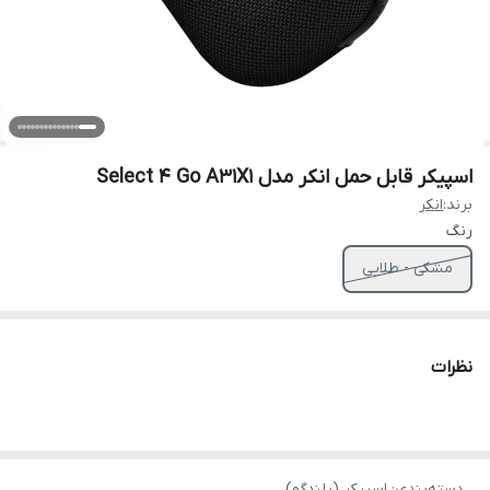
اسپیکر قابل حمل انکر مدل Select 4 Go A31X1
برند:
انکر
رنگ
مشکی - طلایی
نظرات
دسته‌بندی
:
اسپیکر (بلندگو)