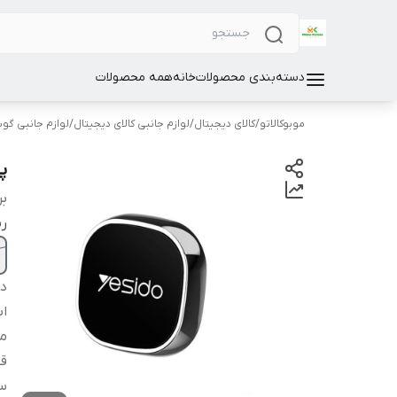
دسته‌بندی محصولات
خانه
همه محصولات
موبوکالاتو
/
کالای دیجیتال
/
لوازم جانبی کالای دیجیتال
/
لوازم جانبی گو
پ
بر
ر
دس
اب
من
قا
س