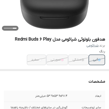
هدفون بلوتوثی شیائومی مدل Redmi Buds 6 Play
برند:
شیائومی
رنگ
آبی
مشکی
صورتی
سفید
مشخصات
ابعاد
53.9x53.9x27.4 میلی‌متر
سایر توضیحات
گوش‌گیر در سایزهای مختلف / دفترچه راهنما