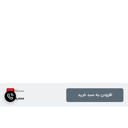
611,000
19
%
افزودن به سبد خرید
490,000