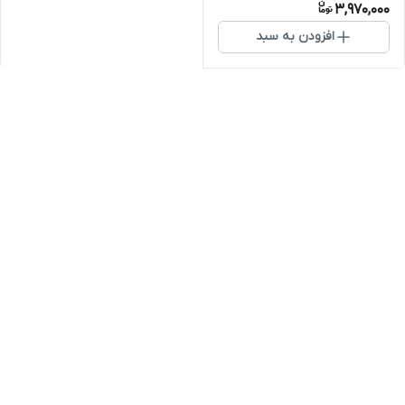
3,970,000
هزار بازی
افزودن به سبد