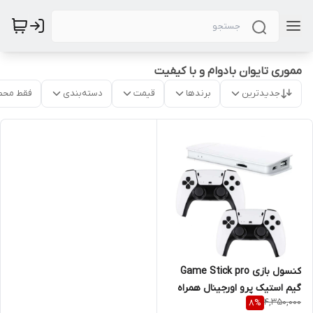
مموری تایوان بادوام و با کیفیت
جدیدترین
برندها
قیمت
دسته‌بندی
فقط محص
کنسول بازی Game Stick pro
گیم استیک پرو اورجینال همراه
4,350,000
8
%
مموری ۶۴ اورجینال تایوان ۲۰