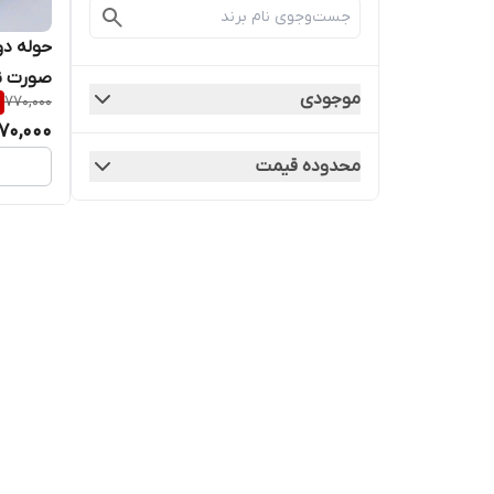
حوله دو
صورت نا
موجودی
770,000
70,000
محدوده قیمت