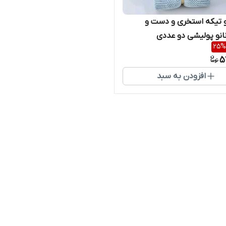
 تیکه استخری و دست و
نو پولیشی دو عددی
25
%
5
افزودن به سبد