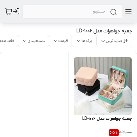
جعبه جواهرات مدل LD-1006
جدیدترین
برندها
قیمت
دسته‌بندی
فقط محص
جعبه جواهرات مدل LD-1006
596,000
65
%