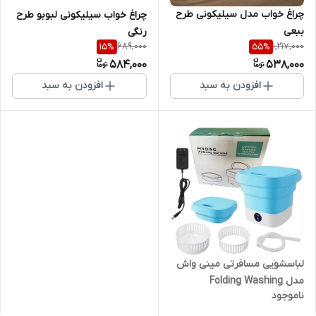
چراغ خواب مدل سیلیکونی طرح
چراغ خواب سیلیکونی لبوبو طرح
ببعی
رنگی
689,000
1,217,000
15
%
55
%
584,000
538,000
افزودن به سبد
افزودن به سبد
لباسشویی مسافرتی مینی واش
مدل Folding Washing
ناموجود
Machine