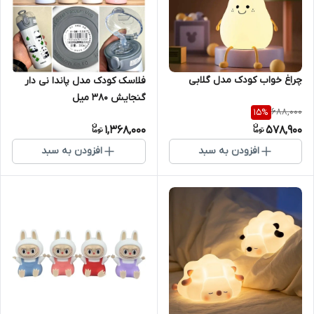
چراغ خواب کودک مدل گلابی
فلاسک کودک مدل پاندا نی دار
گنجایش 380 میل
688,000
15
%
1,368,000
578,900
افزودن به سبد
افزودن به سبد