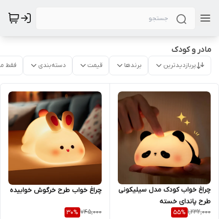
مادر و کودک
پربازدیدترین
برندها
قیمت
دسته‌بندی
فقط م
چراغ خواب کودک مدل سیلیکونی
چراغ خواب طرح خرگوش خوابیده
طرح پاندای خسته
745,000
1,232,000
30
%
55
%