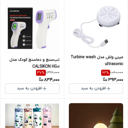
مینی‌ واش مدل Turbine wash
تب‌سنج و دماسنج کودک مدل
ultrasonic
CALSIKON HG01
1,326,000
1,060,000
37
%
62
%
834,000
393,000
افزودن به سبد
افزودن به سبد