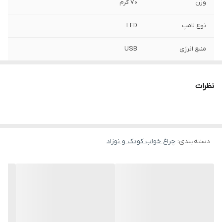
وزن
70 گرم
نوع لامپ
LED
منبع انرژی
USB
سایر توضیحات
چراغ خواب دكوراسيونی طرح اردك (duck)
جنس سيليكوني نرم و بيسيار لطيف پخش
نظرات
نور LED قابليت شارژر usb قابليت هلدر براي
انواع گوشي داراي 3 حالت تنظيم و پخش نور
ابعاد
17x10x7 سانتی‌متر
دسته‌بندی
:
چراغ خواب کودک و نوزاد