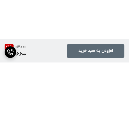
1,014,000
49
%
افزودن به سبد خرید
516,600
برگشت به بالا