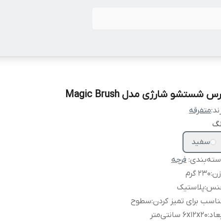
س شستشو شارژی مدل Magic Brush
ند:
متفرقه
نگ
سفید
ته‌بندی
:
فرچه
زن
:
230 گرم
نس
:
پلاستیک
اسب برای تمیز کردن
:
سطوح
عاد
:
6x12x20 سانتی‌متر