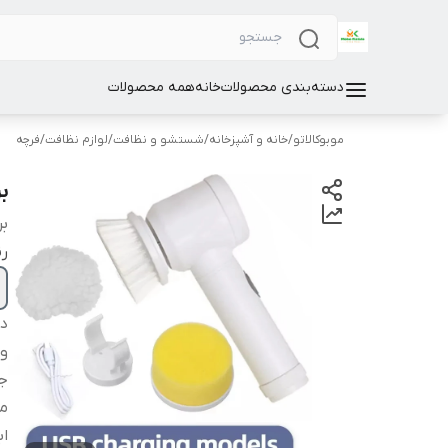
دسته‌بندی محصولات
خانه
همه محصولات
موبوکالاتو
/
خانه و آشپزخانه
/
شستشو و نظافت
/
لوازم نظافت
/
فرچه
بر
بر
ر
دس
و
ج
من
اب