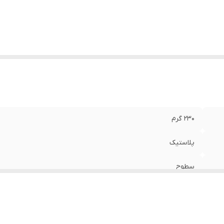
230 گرم
پلاستیک
سطوح
6x12x20 سانتی‌متر