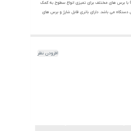
همانقدر که تمیزی لذت بخش است، در عین حال تمیز کردن می تواند خسته کننده نیز باشد. برس شستشوی شارژی مدل Clean Brush با برس های مختلف برای تمیزی انواع سطوح به کمک
ستگاه می باشد. دارای باتری قابل شارژ و برس های
افزودن نظر