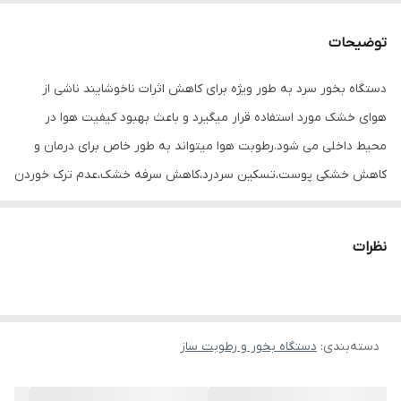
توضیحات
دستگاه بخور سرد به طور ویژه برای کاهش اثرات ناخوشایند ناشی از
هوای خشک مورد استفاده قرار میگیرد و باعث بهبود کیفیت هوا در
محیط داخلی می شود.رطوبت هوا میتواند به طور خاص برای درمان و
کاهش خشکی پوست،تسکین سردرد،کاهش سرفه خشک،عدم ترک خوردن
لب ها،کمک به کاهش اثرات آسم ،زیبایی و درخشان شدن پوست،کاهش
جوش وآکنه و...موثر باشد.بخور خرگوشی مدل M12 با قدرت بالا و مصرف
نظرات
کم و ابعاد مناسب نیز همین قابلیت هارا داراست.این دستگاه با مخزن
250میلی لیتری می توان ساعت ها کار را بدون نیاز به برق 220 ولت بلکه
با اتصال به پورت USB نظیر شارژ تلفن همراه، پورت USB لپ تاپ و... را
دسته‌بندی
:
دستگاه بخور و رطوبت ساز
داشته باشد.این دستگاه درون خودرو نیز قابل استفاده است.این دستگاه
دارای LED چند رنگ است که به عنوان چراغ خواب نیز مورد استفاده قرار