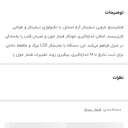
حافظه داخلی
ذخیره ۹۹ نتیجه
توضیحات
کاف بازویی قابل
۲۲–۳۲ سانتی‌متر
فشارسنج بازویی دیجیتال آرم استایل، با تکنولوژی دیجیتال و طراحی
تنظیم
کاربرپسند، امکان اندازه‌گیری خودکار فشار خون و ضربان قلب را به‌سادگی
نشانگر سطح فشار
دارد
در منزل فراهم می‌کند. این دستگاه با نمایشگر LCD بزرگ و حافظه داخلی
خون
برای ثبت نتایج تا ۹۹ اندازه‌گیری، پیگیری روند تغییرات فشار خون را
ابعاد
۱۱٫۵ × ۹٫۶ × ۵٫۹ سانتی‌متر
آسان می‌سازد. منبع تغذیه از طریق کابل برق یا چهار باتری AAA بوده و
کاف بازوی آن قابل تنظیم برای دور ۲۲ تا ۳۲ سانتی‌متر است. با توجه به
منبع تغذیه
کابل برق / ۴ × باتری AAA
نظرات
ابعاد مناسب این
فشار سنج بازویی
می‌توانید آن را به راحتی حمل کنید و
نوع فشارسنج
بازویی (Arm)
از آن استفاده نمایید.
ویژگی و کاربردهای فشارسنج ARM STYLE
دسته‌بندی
:
فشار سنج
خاموشی خودکار و صرفه‌جویی در مصرف باتری و افزایش طول عمر
دستگاه
عدم قابلیت سخنگو و ایده‌آل برای کاربرانی که ترجیح به استفاده