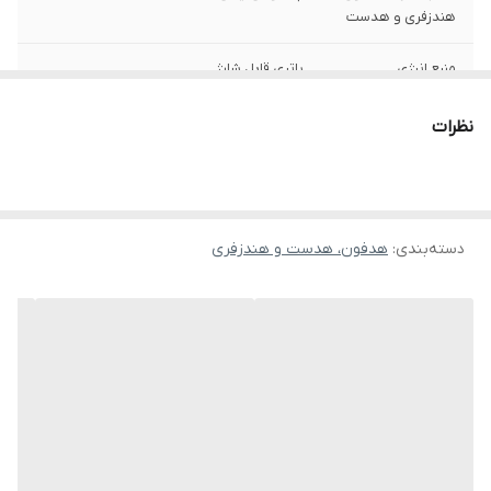
هندزفری و هدست
منبع انرژی
باتری قابل شارژ
قابلیت نویز
نویز کنسلینگ فعال (ANC)
نظرات
کنسلینگ
مشخصات
مجهز به 3 میکروفون بر روی هر ایرباد
میکروفون
دسته‌بندی
:
هدفون، هدست و هندزفری
ویژگی‌های خاص
پشتیبانی از فرمان لمسی
محدوده عملکرد
تا 10 متر
نوع گوشی
دو گوشی
عمر باتری هدفون
تا 35 (ANC خاموش) / تا 20 (ANC روشن)
در حالت پخش
ساعت
موسیقی