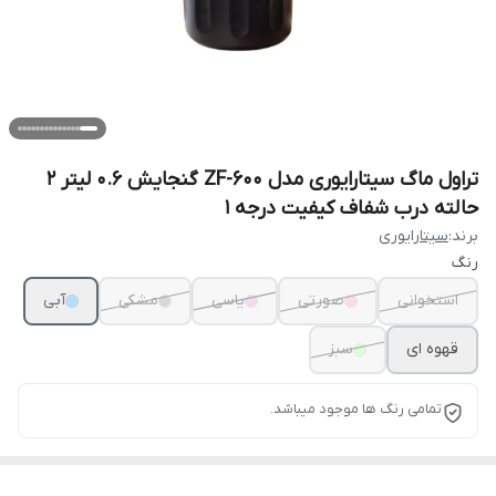
تراول ماگ سیتارایوری مدل ZF-600 گنجایش 0.6 لیتر ۲
حالته درب شفاف کیفیت درجه ۱
برند:
سیتارایوری
رنگ
استخوانی
صورتی
یاسی
مشکی
آبی
قهوه ای
سبز
تمامی رنگ ها موجود میباشد.