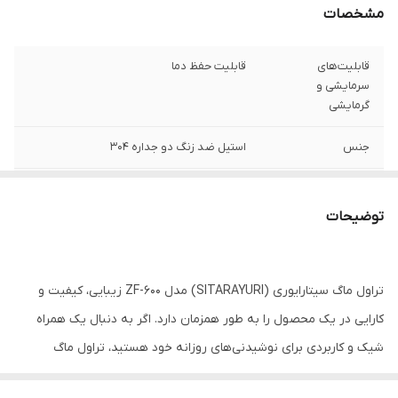
مشخصات
قابلیت‌های
قابلیت حفظ دما
سرمایشی و
گرمایشی
جنس
استیل ضد زنگ دو جداره 304
گنجایش
0.6 لیتر
توضیحات
سایر توضیحات
دارای یه بند نگه دارنده
وزن
250 گرم
تراول ماگ سیتارایوری (SITARAYURI) مدل ZF-600 زیبایی، کیفیت و
کارایی در یک محصول را به طور همزمان دارد. اگر به دنبال یک همراه
شیک و کاربردی برای نوشیدنی‌های روزانه خود هستید، تراول ماگ
سیتارایوری بهترین انتخاب شماست. جنس بدنه این ماگ از استیل ضد