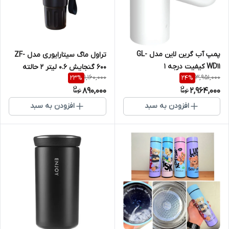
پمپ آب گرین لاین مدل GL-
تراول ماگ سیتارایوری مدل ZF-
WD11 کیفیت درجه ۱
600 گنجایش 0.6 لیتر ۲ حالته
1,160,000
3,951,000
23
%
24
%
درب شفاف کیفیت درجه ۱
890,000
2,964,000
افزودن به سبد
افزودن به سبد