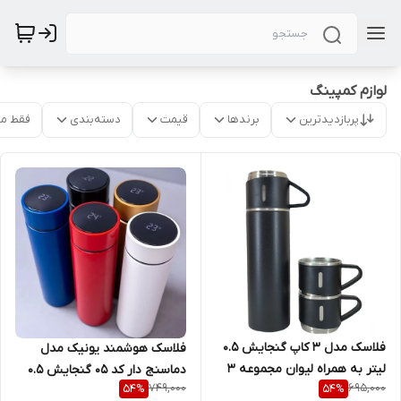
لوازم کمپینگ
پربازدیدترین
برندها
قیمت
دسته‌بندی
فقط م
فلاسک مدل 3 کاپ گنجایش 0.5
فلاسک هوشمند یونیک مدل
لیتر به همراه لیوان مجموعه 3
دماسنج دار کد 05 گنجایش 0.5
749,000
695,000
54
%
54
%
عددی
لیتر (رنگ بندی موجود)