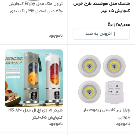
فلاسک مدل هوشمند طرح خرس
تراول ماگ مدل Enjoy گنجایش
گنجایش 0.5 لیتر
350 میل استیل ۳۱۶ رنگ بندی
موجود
1,208,000
افزودن به سبد
ناموجود
چراغ زیر کابینتی ریموت دار
شیکر ام دی اچ ال مدل HS-860
مهتابی
گنجایش 0.45 لیتر
ناموجود
ناموجود