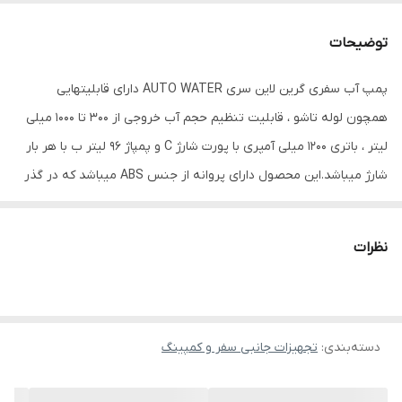
وزن
280 گرم
توضیحات
جنس
پلاستیک ABS
پمپ آب سفری گرین لاین سری AUTO WATER دارای قابلیتهایی
همچون لوله تاشو ، قابلیت تنظیم حجم آب خروجی از ۳۰۰ تا ۱۰۰۰ میلی
رنگ
سفید
لیتر ، باتری ۱۲۰۰ میلی آمپری با پورت شارژ C و پمپاژ 96 لیتر ب با هر بار
شارژ میباشد.این محصول دارای پروانه از جنس ABS میباشد که در گذر
زمان و ماندن آب در داخل پمپ به هیج عنوان نه زنگ میزند و نه رسوب
میکند مشکلی که اکثر پمپهای آب سفری درگیر آن میشوند.
نظرات
دسته‌بندی
:
تجهیزات جانبی سفر و کمپینگ