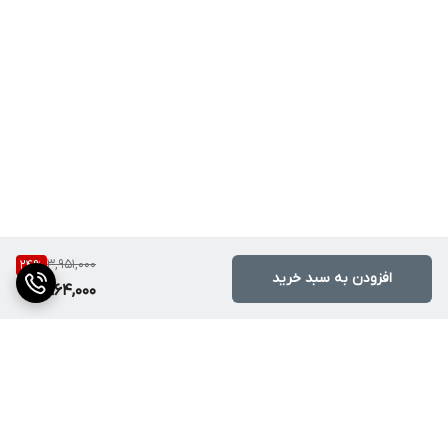
3,951,000
24
%
افزودن به سبد خرید
2,964,000