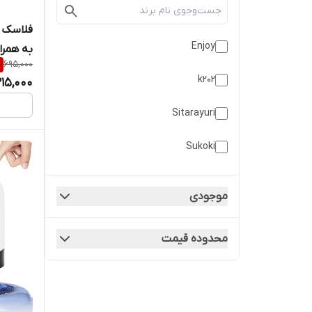
Enjoy
به همراه 
%
695,000
k202
15,000
Sitarayuri
Sukoki
ام دی اچ ال
موجودی
بمیدی
محدوده قیمت
سیتارایوری
قمقمه سیلیکونی