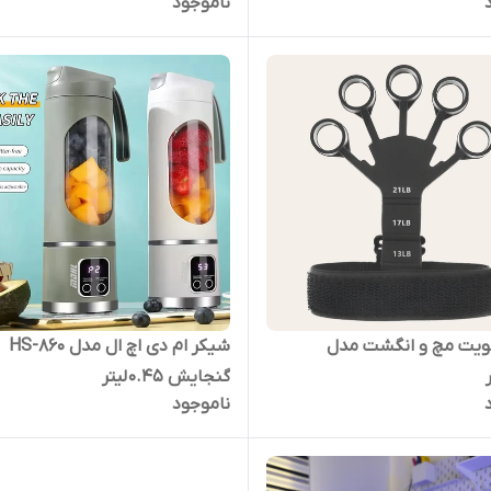
ناموجود
یت مچ و انگشت مدل
شیکر ام دی اچ ال مدل HS-860
گنجایش 0.45 لیتر
ناموجود