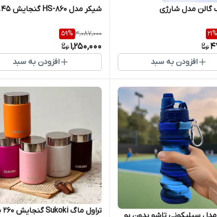
 گالن مدل شارژی
شیکر مدل HS-860 گنجایش 0.45 لیتر
59
%
3,087,000
21
1,250,000
4
افزودن به سبد
افزودن به سبد
تراول ماگ Sukoki گنجایش ۲۶۰ میل
دل سیلیکونی تاشو بدون بو