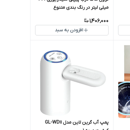
میلی لیتر در رنگ بندی متنوع
1,406,000
افزودن به سبد
پمپ آب گرین لاین مدل GL-WD11