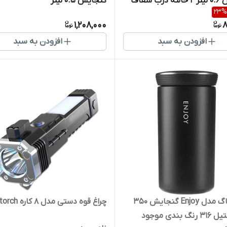
گنجایش 0.6 لیتر ۲ حالته درب شفاف
گنجایش 0.5 لیتر
23
%
رجه ۱
1,208,000
8
افزودن به سبد
افزودن به سبد
تراول ماگ مدل Enjoy گنجایش 350
چراغ قوه دستی مدل 8 کاره led torch
 بندی موجود