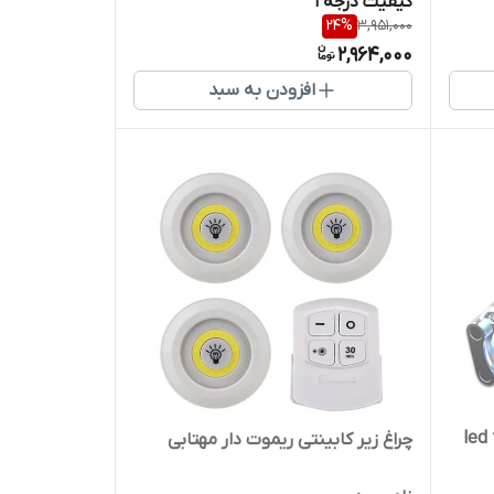
کیفیت درجه ۱
24
%
3,951,000
2,964,000
افزودن به سبد
چراغ زیر کابینتی ریموت دار مهتابی