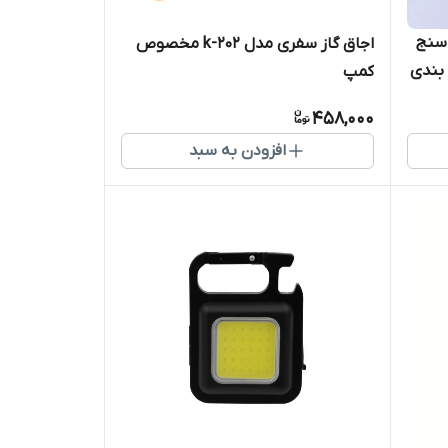
سنج
اجاق گاز سفری مدل k-202 مخصوص
تر (رنگ بندی
کمپ
458,000
افزودن به سبد