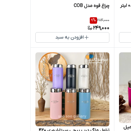
چراغ قوه مدل COB
9
%
274,000
249,000
افزودن به سبد
تراول ماگ درب پیچی سیتارایوری 420