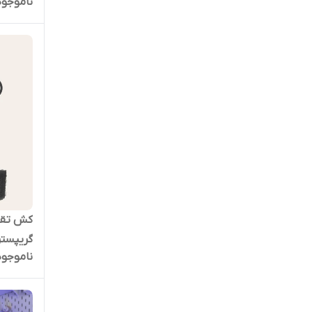
ناموجود
کش تقو
گریپستر
ناموجود