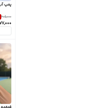
کادویی
پمپ آب
گرین لاین
%
605,000
77,000
متفرقه
قمقمه م