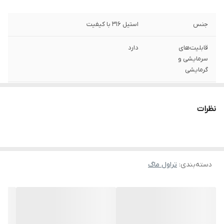
جنس
استیل ۳۱۶ با کیفیت
قابلیت‌های
دارد
سرمایشی و
گرمایشی
نوع عایق حرارتی
دو جداره خلا
نظرات
کیفیت ساخت
درجه ۱
گنجایش
۲۶۰ میل
وزن
500
دسته‌بندی
:
تراول ماگ