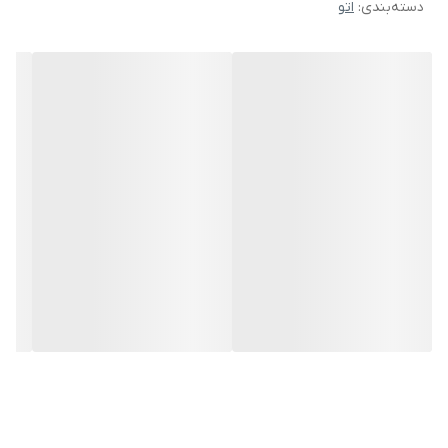
دسته‌بندی
:
اتو
اقلام همراه اتو
پیمانه آب , دفترچه راهنما
موارد استفاده
پرده , لباس ظریف , لباس ضخیم , مبل
رنگ
سبز تیره