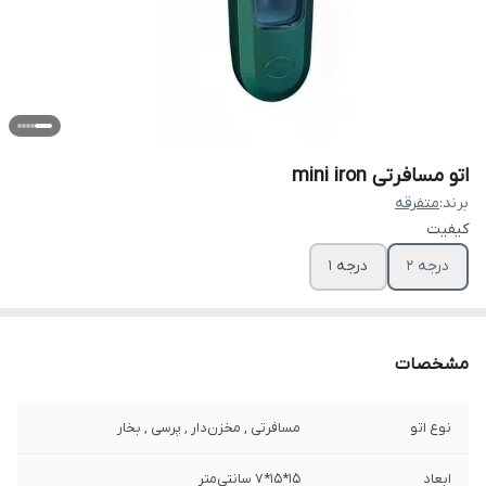
اتو مسافرتی mini iron
برند:
متفرقه
کیفیت
درجه 2
درجه 1
مشخصات
نوع اتو
مسافرتی , مخزن‌دار , پرسی , بخار
ابعاد
15*15*7 سانتی‌متر