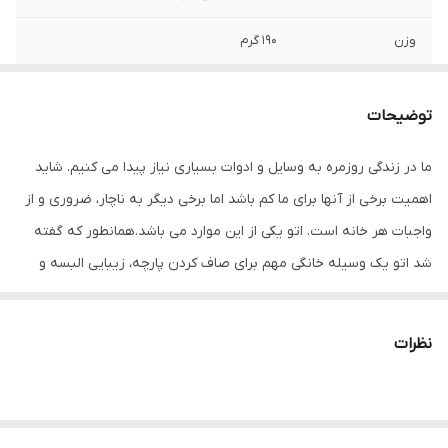
وزن
190 گرم
نحوه استفاده
باسیم
توضیحات
شناسه کالا
2620153170020
ما در زندگی روزمره به وسایل و ادوات بسیاری نیاز پیدا می کنیم. شاید
طول سیم
1 متر
اهمیت برخی از آنها برای ما کم باشد اما برخی دیگر به ناچار، ضروری و از
جنس روکش سیم
پلاستیکی
واجبات هر خانه است. اتو یکی از این موارد می باشد.همانطور که گفته
شد اتو یک وسیله خانگی مهم برای صاف کردن پارچه، زیبایی البسه و
جنس کفه
تیتانیوم
همچنین برای باکتری زدایی آنها نیز می باشد. محصول امروز ما یک اتو
حداکثر توان مصرفی
30 وات
بخار مخزن دار با یک طراحی . این اتوی مسافرتی قابل حمل، یک اتوی
نظرات
ایده آل برای جابجایی و مسافرت است که به راحتی در کمد، ساک و
حجم مخزن آب
80 میلی‌لیتر
چمدان شما جای می گیرد. این دستگاه دارای یک مخزن آب 60 میلی
قابلیت‌های اتو
کفه مقاوم در برابر خط‌وخش
لیتری می باشد و در حالت های ایستاده و تخت اتوکشی، قابل است.