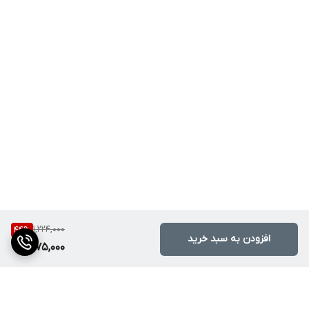
1,224,000
44
%
افزودن به سبد خرید
675,000