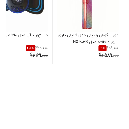
موزن گوش و بینی مدل اکلیلی دارای
ماساژور برقی مدل 1210 طرح پروانه
سری ۲ حالته مدل HX-203B
328,000
689,000
48
%
14
%
169,000
589,000